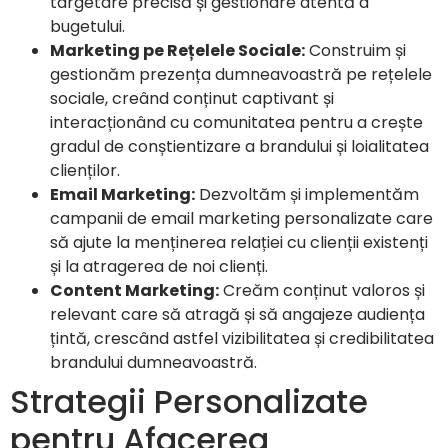
targetare precisă și gestionare atentă a
bugetului.
Marketing pe Rețelele Sociale:
Construim și
gestionăm prezența dumneavoastră pe rețelele
sociale, creând conținut captivant și
interacționând cu comunitatea pentru a crește
gradul de conștientizare a brandului și loialitatea
clienților.
Email Marketing:
Dezvoltăm și implementăm
campanii de email marketing personalizate care
să ajute la menținerea relației cu clienții existenți
și la atragerea de noi clienți.
Content Marketing:
Creăm conținut valoros și
relevant care să atragă și să angajeze audiența
țintă, crescând astfel vizibilitatea și credibilitatea
brandului dumneavoastră.
Strategii Personalizate
pentru Afacerea