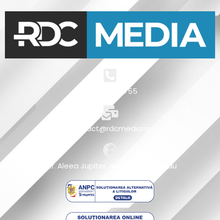
+4 0721 511 755
contact@rdcmedia.ro
Str. Aleea Jupiter, Nr4, Micro 5, Buzau