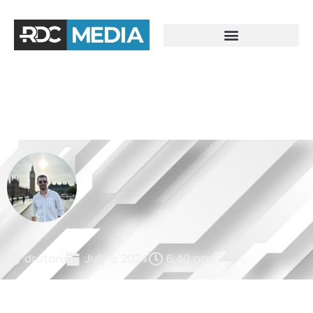
drotaru
July 6, 2024
6:40 pm