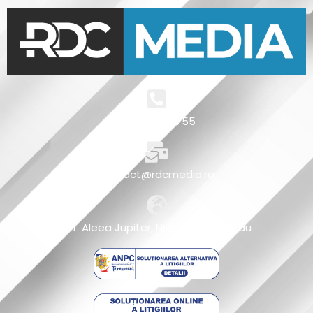
+4 0721 511 755
contact@rdcmedia.ro
Str. Aleea Jupiter, Nr4, Micro 5, Buzau