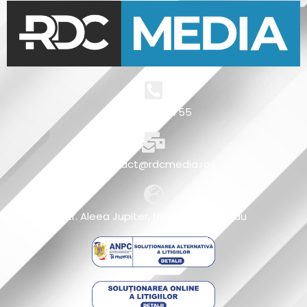
+4 0721 511 755
contact@rdcmedia.ro
Str. Aleea Jupiter, Nr4, Micro 5, Buzau